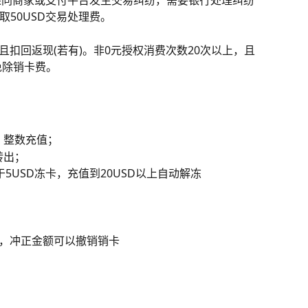
如果同商家或支付平台发生交易纠纷，需要银行处理纠纷
50USD交易处理费。
，且扣回返现(若有)。非0元授权消费次数20次以上，且
免除销卡费。
起，整数充值；
转出；
于5USD冻卡，充值到20USD以上自动解冻
，冲正金额可以撤销销卡