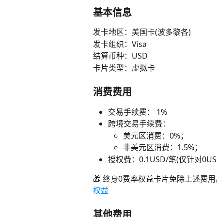
基本信息
发卡地区：美国卡(波多黎各)
发卡组织：Visa
结算币种：USD
卡片类型：虚拟卡
消费费用
交易手续费： 1%
跨境交易手续费：
美元区消费：0%；
非美元区消费：1.5%；
授权费：0.1USD/笔(仅针对0U
🎁 终身0费率权益卡片免除上述费
权益
其他费用