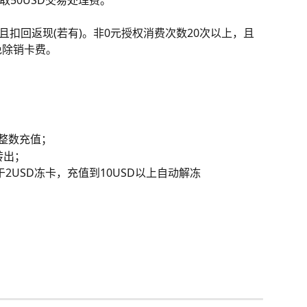
，且扣回返现(若有)。非0元授权消费次数20次以上，且
免除销卡费。
，整数充值；
转出；
于2USD冻卡，充值到10USD以上自动解冻