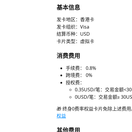
基本信息
发卡地区：香港卡
发卡组织：Visa
结算币种：USD
卡片类型：虚拟卡
消费费用
手续费： 0.8%
跨境费： 0%
授权费：
0.35USD/笔：交易金额<30
0USD/笔：交易金额≥ 30U
🎁 终身0费率权益卡片免除上述费
权益
其他费用