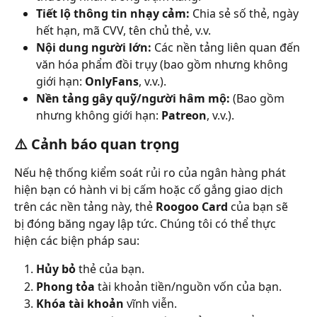
Tiết lộ thông tin nhạy cảm:
 Chia sẻ số thẻ, ngày 
hết hạn, mã CVV, tên chủ thẻ, v.v.
Nội dung người lớn:
 Các nền tảng liên quan đến 
văn hóa phẩm đồi trụy (bao gồm nhưng không 
giới hạn: 
OnlyFans
, v.v.).
Nền tảng gây quỹ/người hâm mộ:
 (Bao gồm 
nhưng không giới hạn: 
Patreon
, v.v.).
⚠️ Cảnh báo quan trọng
Nếu hệ thống kiểm soát rủi ro của ngân hàng phát 
hiện bạn có hành vi bị cấm hoặc cố gắng giao dịch 
trên các nền tảng này, thẻ 
Roogoo Card
 của bạn sẽ 
bị đóng băng ngay lập tức. Chúng tôi có thể thực 
hiện các biện pháp sau:
Hủy bỏ
 thẻ của bạn.
Phong tỏa
 tài khoản tiền/nguồn vốn của bạn.
Khóa tài khoản
 vĩnh viễn.