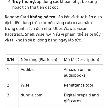
Truy thu nợ
, áp dụng các khoản phạt bổ sung 
hoặc tịch thu tiền đặt cọc.
Roogoo Card 
không hỗ trợ
 liên kết và thực hiện giao 
dịch tiêu dùng trên các nền tảng rủi ro cao nằm 
trong danh sách đen như: Uber, Wawa, Exxon, 
RacetracC, Shell, Wise, v.v. Nếu vi phạm, thẻ sẽ bị hủy 
và tài khoản sẽ bị đóng băng ngay lập tức.
S/N 
Nền tảng (Platform)
Mô tả (Description)
1 
Audible 
Amazon online 
audiobooks
2 
Wise 
Remittance tool
3 
dundle.com 
Digital prepaid and 
gift cards