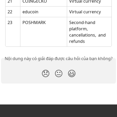
21 
COINGECKO 
Virtual currency
22 
educoin 
Virtual currency
23 
POSHMARK 
Second-hand 
platform, 
cancellations,  and 
refunds
Nội dung này có giải đáp được câu hỏi của bạn không?
😞
😐
😃