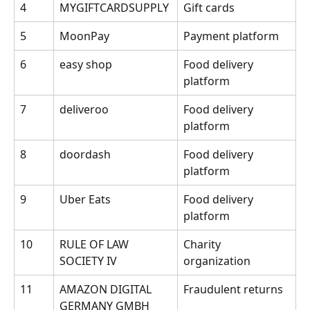
4 
MYGIFTCARDSUPPLY 
Gift cards
5 
MoonPay 
Payment platform
6 
easy shop 
Food delivery 
platform
7 
deliveroo 
Food delivery 
platform
8 
doordash 
Food delivery 
platform
9 
Uber Eats 
Food delivery 
platform
10 
RULE OF LAW 
Charity 
SOCIETY IV 
organization
11 
AMAZON DIGITAL 
Fraudulent returns
GERMANY GMBH 