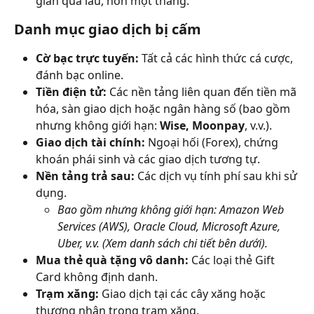
gian quá lâu, hơn một tháng.
Danh mục giao dịch bị cấm
Cờ bạc trực tuyến:
 Tất cả các hình thức cá cược, 
đánh bạc online.
Tiền điện tử:
 Các nền tảng liên quan đến tiền mã 
hóa, sàn giao dịch hoặc ngân hàng số (bao gồm 
nhưng không giới hạn: 
Wise, Moonpay
, v.v.).
Giao dịch tài chính:
 Ngoại hối (Forex), chứng 
khoán phái sinh và các giao dịch tương tự.
Nền tảng trả sau:
 Các dịch vụ tính phí sau khi sử 
dụng.
Bao gồm nhưng không giới hạn: Amazon Web 
Services (AWS), Oracle Cloud, Microsoft Azure, 
Uber, v.v. (Xem danh sách chi tiết bên dưới).
Mua thẻ quà tặng vô danh:
 Các loại thẻ Gift 
Card không định danh.
Trạm xăng:
 Giao dịch tại các cây xăng hoặc 
thương nhân trong trạm xăng.